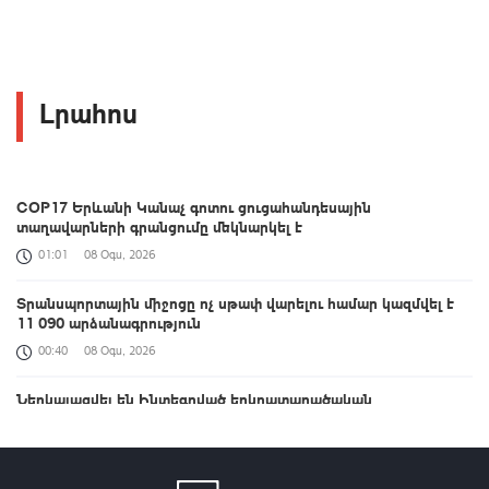
Լրահոս
COP17 Երևանի Կանաչ գոտու ցուցահանդեսային
տաղավարների գրանցումը մեկնարկել է
01:01
08 Օգս, 2026
Տրանսպորտային միջոցը ոչ սթափ վարելու համար կազմվել է
11 090 արձանագրություն
00:40
08 Օգս, 2026
Ներկայացվել են Ինտեգրված երկրատարածական
տեղեկատվության շրջանակի ներդրման ուղղությամբ ՀՀ-ում
իրականացված քայլերը
00:33
08 Օգս, 2026