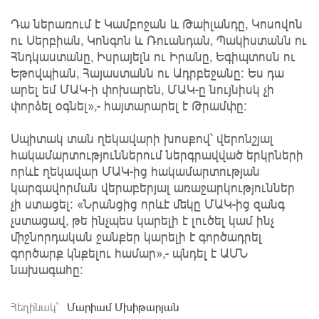
Դա ներառում է Կամբոջան և Թաիլանդը, Կոսովոն
ու Սերբիան, Կոնգոն և Ռուանդան, Պակիստանն ու
Հնդկաստանը, Իսրայելն ու Իրանը, Եգիպտոսն ու
Եթովպիան, Հայաստանն ու Ադրբեջանը: Ես դա
արել եմ ՄԱԿ-ի փոխարեն, ՄԱԿ-ը նույնիսկ չի
փորձել օգնել»,- հայտարարել է Թրամփը:
Սպիտակ տան ղեկավարի խոսքով՝ վերոնշյալ
հակամարտություններում ներգրավված երկրների
որևէ ղեկավար ՄԱԿ-ից հակամարտության
կարգավորման վերաբերյալ առաջարկություններ
չի ստացել: «Նրանցից որևէ մեկը ՄԱԿ-ից զանգ
չստացավ, թե ինչպես կարելի է լուծել կամ ինչ
միջնորդական ջանքեր կարելի է գործադրել
գործարք կնքելու համար»,- պնդել է ԱՄՆ
նախագահը:
Հեղինակ`
Մարիամ Մխիթարյան