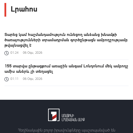
Լրահոս
Տարեց կամ հաշմանդամություն ունեցող անձանց խնամքի
ծառայությունների տրամադրման գործընթացն ամբողջությամբ
թվայնացվել է
01:24
06 Օգս, 2026
155 տարվա ընթացքում առաջին անգամ Լոնդոնում մեկ ամբողջ
ամիս անձրև չի տեղացել
01:11
06 Օգս, 2026
Հայաստանի և ALADI-ի անդամ պետությունների միջև
համագործակցության նոր ձևաչափ է ձևավորվում․ Օլմեդոն
00:38
06 Օգս, 2026
Եվրոպայի մայրաքաղաքները գրանցում են շոգի նոր ռեկորդներ
00:21
06 Օգս, 2026
Հեղինակային բոլոր իրավունքները պաշտպանված են