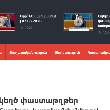
Օրը՝ 60 վայրկյանում
Օզելի 
| 07.08.2026
կուսակ
հանգան
19:23
19:4
ն
Քաղաքականություն
Տնտեսություն
Հասարակու
թ` կեղծ փաստաթղթեր