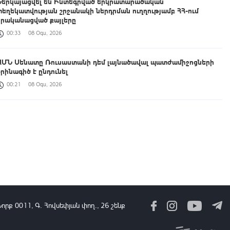
Ներկայացվել են Ինտեգրված երկրատարածական
տեղեկատվության շրջանակի ներդրման ուղղությամբ ՀՀ-ում
իրականացված քայլերը
00:33
08 Օգս, 2026
ԱՄՆ Սենատը Ռուսաստանի դեմ լայնածավալ պատժամիջոցների
օրինագիծ է ընդունել
00:21
08 Օգս, 2026
Աշխատանքը, որ միասին կատարում ենք, կյանքի հեռանկար և
միջավայր ձևավորելու մասին է․ պարգևատրումեր՝ Շինարարի
մասնագիտական օրվա առթիվ
23:42
07 Օգս, 2026
ՀՀ պատվիրակությունն աշխատանքային հանդիպում է ունեցել
UNEP-ի Էկոհամակարգերի բաժնի ներկայացուցիչների հետ
23:14
07 Օգս, 2026
Նորք 0011, Գ․ Հովսեփյան փող., 26 շենք
Հուլիսին Հայաստան է այցելել 198,709 զբոսաշրջիկ