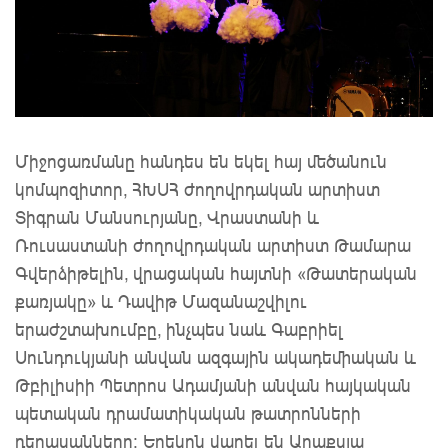
Միջոցառմանը հանդես են եկել հայ մեծանուն
կոմպոզիտոր, ՀԽՍՀ ժողովրդական արտիստ
Տիգրան Մանսուրյանը, Վրաստանի և
Ռուսաստանի ժողովրդական արտիստ Թամարա
Գվերձիթելին, վրացական հայտնի «Թատերական
քառյակը» և Դավիթ Մազանաշվիլու
երաժշտախումբը, ինչպես նաև Գաբրիել
Սունդուկյանի անվան ազգային ակադեմիական և
Թբիլիսիի Պետրոս Ադամյանի անվան հայկական
պետական դրամատիկական թատրոնների
դերասանները։ Երեկոն վարել են Արաքսյա