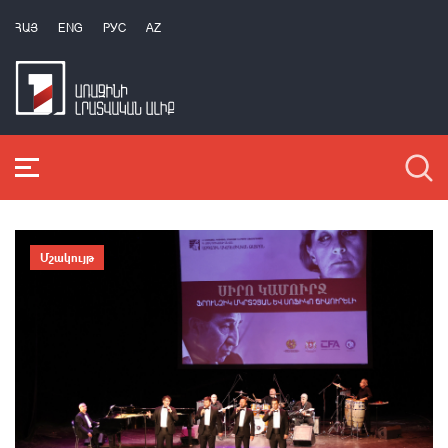
ՀԱՅ
ENG
РУС
AZ
Մշակույթ