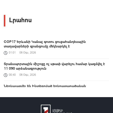
Լրահոս
COP17 Երևանի Կանաչ գոտու ցուցահանդեսային
տաղավարների գրանցումը մեկնարկել է
01:01
08 Օգս, 2026
Տրանսպորտային միջոցը ոչ սթափ վարելու համար կազմվել է
11 090 արձանագրություն
00:40
08 Օգս, 2026
Ներկայացվել են Ինտեգրված երկրատարածական
տեղեկատվության շրջանակի ներդրման ուղղությամբ ՀՀ-ում
իրականացված քայլերը
00:33
08 Օգս, 2026
ԱՄՆ Սենատը Ռուսաստանի դեմ լայնածավալ