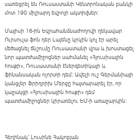
սառեցրել են Ռուսաստանի Կենտրոնական բանկի
մոտ 190 միլիարդ եվրոյի ակտիվներ:
Մայիսի 16-ին Եվրահանձնաժողովի ղեկավար
Ուրսուլա ֆոն դեր Լայենը կրկին կոչ էր արել
մեծացնել ճնշումը Ռուսաստանի վրա և խոստացել
նոր պատժամիջոցներ սահմանել «Հյուսիսային
հոսքի», Ռուսաստանի էներգետիկայի և
ֆինանսական ոլորտի դեմ: Ավելի ուշ Գերմանիայի
կանցլեր Ֆրիդրիխ Մերցը հայտարարել էր, որ
կաջակցի «Հյուսիսային հոսքի» դեմ
պատժամիջոցներ կիրառելու ԵՄ-ի առաջարկին:
Հեղինակ՝ Լուսինե Հակոբյան