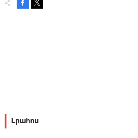
Լրահոս