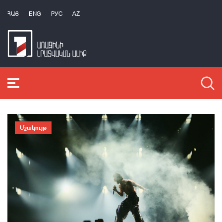
ՀԱՅ
ENG
РУС
AZ
Մշակույթ