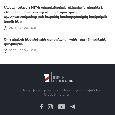
Մասաչուսեթսի MIT-ի ակադեմիական ղեկավարն ընդգծել է
«Ակադեմիական քաղաք»-ի կարևորությունը,
պատրաստակամություն հայտնել համագործակցել հայկական
կողմի հետ
08:13
07 Օգս, 2026
Օրը սկսեցի հեծանվային զբոսանքով՝ Իսիկ Կուլ լճի ափերին․
վարչապետ
08:07
07 Օգս, 2026
Երևանի Սիլիկյան թաղամասի աղբավայրի հրդեհը
մեկուսացվել է
01:13
07 Օգս, 2026
Ազգային փոքրամասնությունների լեզուների ուսուցումն
իրականացնող խմբակավարները տրանսպորտային ծախսերի
Հեղինակային բոլոր իրավունքները պաշտպանված են
փոխհատուցում կստանան
© 2026
1lurer.am
00:49
07 Օգս, 2026
«Զվարթնոց»-ի հին մասնաշենքը Երևանի պատմության և