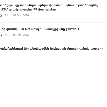
Գործընթացը տորպեդահարելու փոխարեն պետք է բարձրացնել
ԵԱՏՄ գրավչությունը. ՀՀ վարչապետ
17:41
07 Օգս, 2026
9-րդ գումարման ԱԺ առաջին նստաշրջանը | ՈՒՂԻՂ
17:27
07 Օգս, 2026
Համայնքներում կիրականացվեն հունական ժողովրդական պարերի
ուսուցման ծրագրեր
17:27
07 Օգս, 2026
Պուտինը ԱՄԷ-ի նախագահի հետ քննարկել է իրավիճակը
Մերձավոր Արևելքում և Ուկրաինայում
17:15
07 Օգս, 2026
Տաթև համայնքի նախկին ղեկավար Մուրադ Սիմոնյանից
կբռնագանձվի 4 միլիոն 454 հազար դրամ
17:04
07 Օգս, 2026