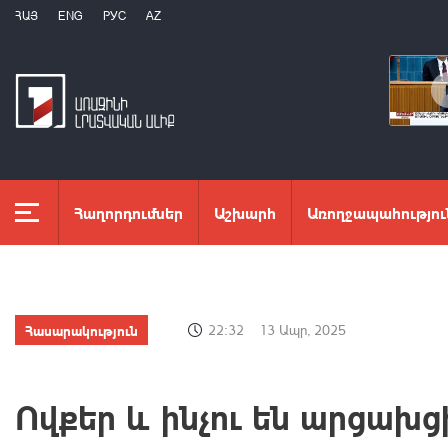
ՀԱՅ
ENG
РУС
AZ
Հաղորդումներ
Աշխարհ
Առողջապահությու
Հասարակություն
22:32
13 Ապր, 2025
Ովքեր և ինչու են արցախց