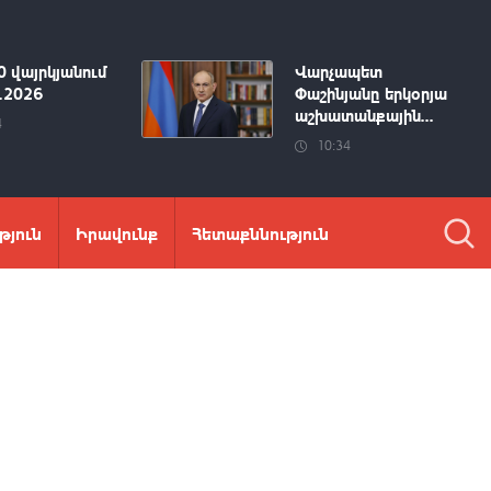
0 վայրկյանում
Վարչապետ
8.2026
Փաշինյանը երկօրյա
աշխատանքային...
4
10:34
թյուն
Իրավունք
Հետաքննություն