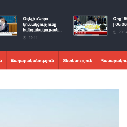
Օզելի «Նոր»
Օրը՝ 6
կուսակցությունը
| 06.0
հանգանակության...
20:3
19:44
ն
Քաղաքականություն
Տնտեսություն
Հասարակու