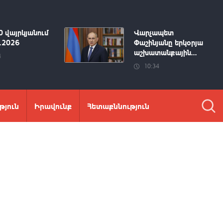
0 վայրկյանում
Վարչապետ
8.2026
Փաշինյանը երկօրյա
աշխատանքային...
4
10:34
թյուն
Իրավունք
Հետաքննություն