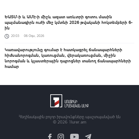
ԵԱՏՄ-ի և ԱՄԷ-ի միջև ազատ առևտրի գոտու մասին
պայմանագիրն ուժի մեջ կմտնի 2026 թվականի հոկտեմբերի 6-
ին
20:03
06 Օգս, 2026
Կառավարությունը գումար է հատկացրել ճանապարհների
հիմնանորոգման, կառուցման, վերակառուցման, միջին
նորոգման և կլաստերային դպրոցներ տանող ճանապարհների
համար
19:56
06 Օգս, 2026
Ռուստամ Բաքոյանը հանդիպել է ՀՀ-ում Իրաքի գործերի
ժամանակավոր հավատարմատարի հետ
19:46
06 Օգս, 2026
Կասեցվել է «Օձուն» ապրանքանիշի գազավորված զովացուցիչ
Հեղինակային բոլոր իրավունքները պաշտպանված են
ըմպելիքների արտադրությունը
© 2026
1lurer.am
19:38
06 Օգս, 2026