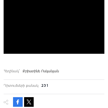
Հեղինակ`
Քրիստինե Ոսկանյան
231
Դիտումների քանակ