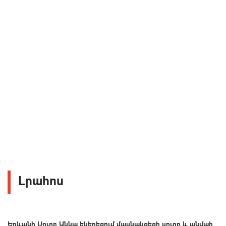
Լրահոս
Երևանի Սուրբ Աննա եկեղեցում մասնակցեցի սուրբ և անմահ