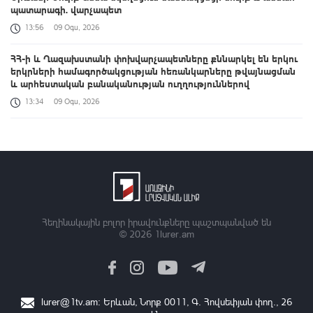
պատարագի. վարչապետ
13:56
09 Օգս, 2026
ՀՀ-ի և Ղազախստանի փոխվարչապետները քննարկել են երկու
երկրների համագործակցության հեռանկարները թվայնացման
և արհեստական բանականության ուղղություններով
13:34
09 Օգս, 2026
Դաշտավան գյուղի եկեղեցու մոտ տեղի է ունեցել ծեծկռտուք՝
քարերով, մահակներով և կռփազենքով. ՆԳՆ պարզաբանումը
13:12
09 Օգս, 2026
Արգամ Աբրահամյանը կալանավորվել է. ՔԿ
12:50
09 Օգս, 2026
Հեղինակային բոլոր իրավունքները պաշտպանված են
© 2026
1lurer.am
Ավելացել են շինարարության ոլորտից պետբյուջե վճարված
հարկային եկամուտները. Քաղաքաշինության կոմիտեի
նախագահի ուղերձը
11:42
09 Օգս, 2026
lurer@1tv.am
։ Երևան, Նորք 0011, Գ․ Հովսեփյան փող., 26