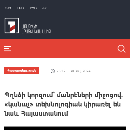
ՀԱՅ
ENG
РУС
AZ
Հասարակություն
23:12
30 Հնվ, 2024
Պղնձի կորզում՝ մանրէների միջոցով.
«կանաչ» տեխնոլոգիան կիրառել են
նաև Հայաստանում