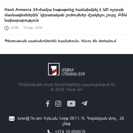
Hack Armenia 24-ժամյա հաքաթոնը համախմբել է ԱԲ ոլորտի
մասնագետներին՝ կիրառական լուծումներ մշակելու շուրջ. ԲՏԱ
նախարարություն
23:00
10 Օգս, 2026
Պետության պահանջներին համահունչ. ինչու են փոխվում
նախարարությունների անունները
22:48
10 Օգս, 2026
Սրտանոթային հիվանդություններ և քաղցկեղ․ Հայաստանում
3639 վաղաժամ մահ՝ 2025-ին
22:33
10 Օգս, 2026
Հեղինակային բոլոր իրավունքները պաշտպանված են
© 2026
1lurer.am
ԱՄՆ-ն, Հայաստանը և Ադրբեջանը վերահաստատել են
օգոստոսի 8-ի Համատեղ հռչակագրի լիարժեք իրականացման
հանձնառությունը
22:11
10 Օգս, 2026
lurer@1tv.am
։ Երևան, Նորք 0011, Գ․ Հովսեփյան փող., 26
շենք
Հալաբյան փողոցում շորի մեջ փաթաթված նորածին է
հայտնաբերվել․ ՆԳՆ
+374 10 650015