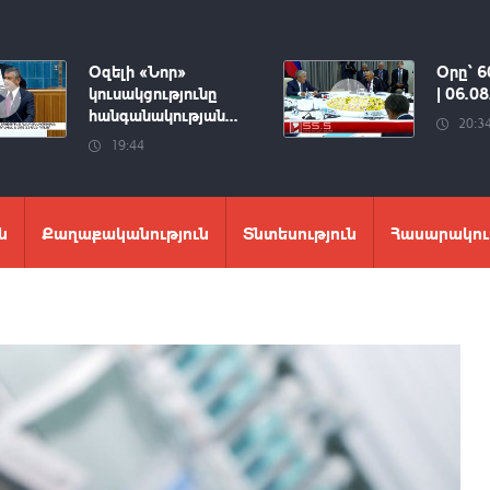
Օզելի «Նոր»
Օրը՝ 6
կուսակցությունը
| 06.0
հանգանակության...
20:3
19:44
ն
Քաղաքականություն
Տնտեսություն
Հասարակու