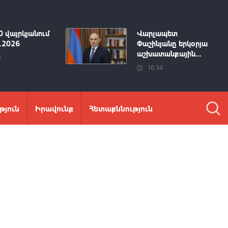
0 վայրկյանում
Վարչապետ
8.2026
Փաշինյանը երկօրյա
աշխատանքային...
4
10:34
թյուն
Իրավունք
Հետաքննություն