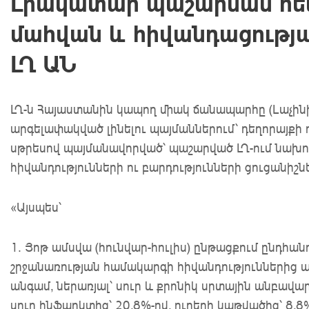
Լիակատար պաշարման հետ
մահվան և հիվանդացությա
ԼՂ ԱՆ
ԼՂ-ն Հայաստանին կապող միակ ճանապարհը (Լաչինի
արգելափակված լինելու պայմաններում՝ դեղորայքի 
սթրեսով պայմանավորված՝ պաշարված ԼՂ-ում նախո
հիվանդությունների ու բարդությունների ցուցանիշնե
«Այսպես՝
1. Յոթ ամսվա (հունվար-հուլիս) ընթացքում ընդհան
շրջանառության համակարգի հիվանդություններից ա
անգամ, ներառյալ՝ սուր և քրոնիկ սրտային անբավա
սուր ինֆարկտից՝ 20,8%-ով, ուղեղի կաթվածից՝ 8,8