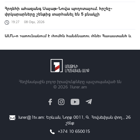
Հրդեհի ահազանգ Սայաթ-Նովա պողոտայում. հրշեջ-
փրկարարները շենքից տարհանել են 5 բնակչի
19:27
08 Օգս, 2026
ԱՄՆ-ը շարունակում է լիովին հանձնառու լինել Հայաստանի և
Ադրբեջանի հետ համագործակցությանը. Ռուբիո
19:22
08 Օգս, 2026
Հանդիսավոր միջոցառման ընթացքում պարգևները
հանձնվեցին ուժային կառույցների մասնակցությամբ
բանակային խաղերի մրցանակակիրներին. Փաշինյանը
տեսանյութ է հրապարակել
Հեղինակային բոլոր իրավունքները պաշտպանված են
© 2026
1lurer.am
19:16
08 Օգս, 2026
Երիտասարդների բնապահպանական պահանջները
18:43
08 Օգս, 2026
lurer@1tv.am
։ Երևան, Նորք 0011, Գ․ Հովսեփյան փող., 26
շենք
Գելենջիկի լողափերը կփակվեն օդային տագնապի ժամանակ.
Բոգոդիստով
+374 10 650015
18:06
08 Օգս, 2026