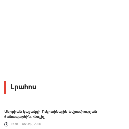
Լրահոս
Սերբիան կաջակցի Ուկրաինային Եվրամիության
ճանապարհին. Վուչիչ
19:38
08 Օգս, 2026