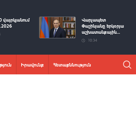
0 վայրկյանում
Վարչապետ
8.2026
Փաշինյանը երկօրյա
աշխատանքային...
4
10:34
թյուն
Իրավունք
Հետաքննություն