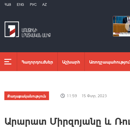
ՀԱՅ
ENG
РУС
AZ
Հաղորդումներ
Աշխարհ
Առողջապահությու
Քաղաքականություն
11:59
15 Փտր, 2023
Արարատ Միրզոյանը և Ռու