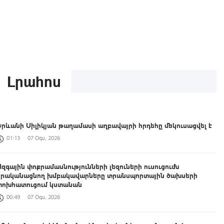
Լրահոս
Երևանի Սիլիկյան թաղամասի աղբավայրի հրդեհը մեկուսացվել է
01:13
07 Օգս, 2026
Ազգային փոքրամասնությունների լեզուների ուսուցումն
իրականացնող խմբակավարները տրանսպորտային ծախսերի
փոխհատուցում կստանան
00:49
07 Օգս, 2026