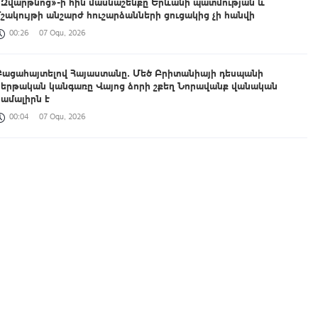
«Զվարթնոց»-ի հին մասնաշենքը Երևանի պատմության և
մշակույթի անշարժ հուշարձանների ցուցակից չի հանվի
00:26
07 Օգս, 2026
Բացահայտելով Հայաստանը․ Մեծ Բրիտանիայի դեսպանի
հերթական կանգառը Վայոց ձորի շքեղ Նորավանք վանական
համալիրն է
00:04
07 Օգս, 2026
Իրանցիները չափազանց դժվար մարդիկ են. Վենս
23:37
06 Օգս, 2026
Հայտնաբերվել է անկանոն երթևեկած օտարերկրյա
համարանիշերով «Նիվա»-ն
23:13
06 Օգս, 2026
Կառավարությունը հաստատել է 2026/2027 ուսումնական տարվա
կլինիկական օրդինատուրայի անվճար տեղերը
23:00
06 Օգս, 2026