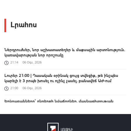
Լրահոս
Ներդրումներ, նոր աշխատատեղեր և մաքսային արտոնություն․
կառավարության նոր որոշումը
21:14
06 Օգս, 2026
Լուրեր 21:00 | Դասական օրինակ ցույց տվեցիք, թե ինչպես
կարելի է 3 րոպե խոսել ու ոչինչ չասել. բանավեճ ԱԺ-ում
21:00
06 Օգս, 2026
Երկրաբանները՝ ընդերքի նվաճողներ. մասնագիտության
բացահայտման ճանապարհին
20:57
06 Օգս, 2026
Իտալիայի 27 խոշոր քաղաքներում եղանակային վտանգի