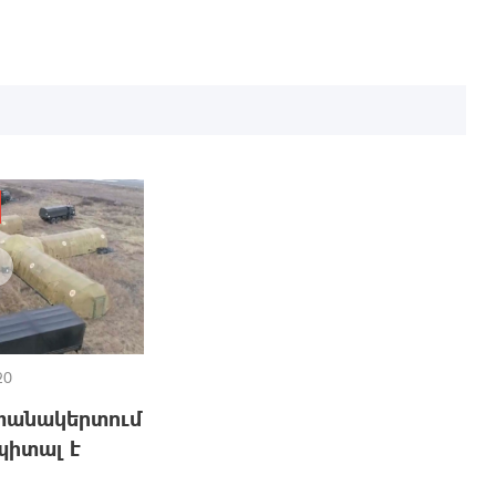
20
փանակերտում
պիտալ է