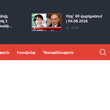
մովը
Օրը՝ 60 վայրկյանում
ել է
| 04.08.2026
անի...
20:26
2
թյուն
Իրավունք
Հետաքննություն