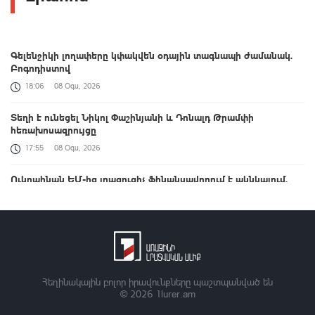
Գելենջիկի լողափերը կփակվեն օդային տագնապի ժամանակ.
Բոգոդիստով
18:06
08 Օգս, 2026
Տեղի է ունեցել Նիկոլ Փաշինյանի և Դոնալդ Թրամփի
հեռախոսազրույցը
17:55
08 Օգս, 2026
Ուկրաինան ԵՄ-ից լրացուցիչ ֆինանսավորում է ակնկալում.
Զելենսկի
17:26
08 Օգս, 2026
Բուլղարիայում ԱԹՍ-ն պայթել է Ուկրաինան Թուրքիային
կապող գազատարի մոտակայքում
17:03
08 Օգս, 2026
Հեղինակային բոլոր իրավունքները պաշտպանված են
© 2026
1lurer.am
Լուրեր 17:00 | Մեր պատմության ղեկը կրկին հայտնվել է մեր
ձեռքում. վարչապետի ուղերձը | 08.08.2026