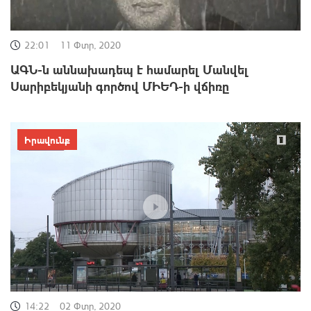
22:01
11 Փտր, 2020
ԱԳՆ-ն աննախադեպ է համարել Մանվել
Սարիբեկյանի գործով ՄԻԵԴ-ի վճիռը
Իրավունք
14:22
02 Փտր, 2020