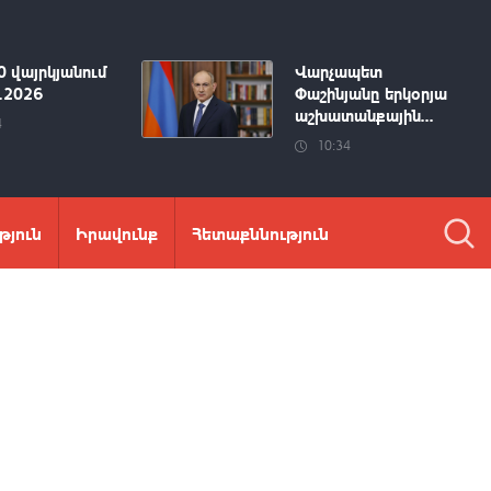
0 վայրկյանում
Վարչապետ
8.2026
Փաշինյանը երկօրյա
աշխատանքային...
4
10:34
թյուն
Իրավունք
Հետաքննություն