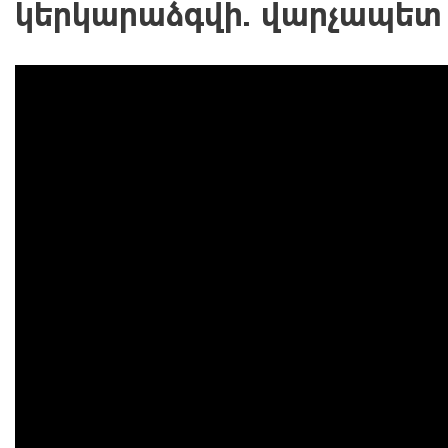
կերկարաձգվի. վարչապետ