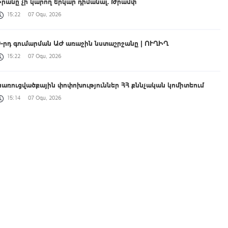
Իրանը չի կարող երկար դիմանալ. Թրամփ
15:22
07 Օգս, 2026
9-րդ գումարման ԱԺ առաջին նստաշրջանը | ՈՒՂԻՂ
15:22
07 Օգս, 2026
Կառուցվածքային փոփոխություններ ՀՀ քննչական կոմիտեում
15:14
07 Օգս, 2026
«Ուժեղ Հայաստան» խմբակցությունը լքեց Ազգային ժողովի
դահլիճը
15:08
07 Օգս, 2026
2026-ի առաջին կիսամյակում բարելավվել են հարկային
կարգապահության ցուցանիշները. ՊԵԿ
15:01
07 Օգս, 2026