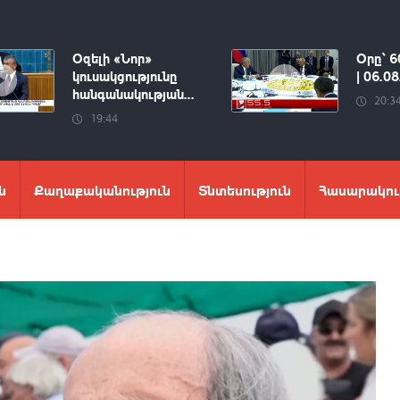
Օզելի «Նոր»
Օրը՝ 6
կուսակցությունը
| 06.0
հանգանակության...
20:3
19:44
ն
Քաղաքականություն
Տնտեսություն
Հասարակու