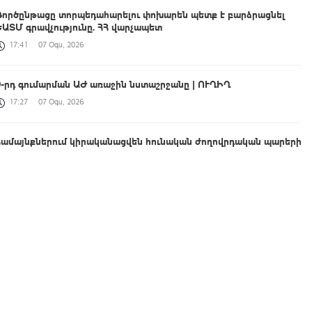
Գործընթացը տորպեդահարելու փոխարեն պետք է բարձրացնել
ԵԱՏՄ գրավչությունը. ՀՀ վարչապետ
17:41
07 Օգս, 2026
9-րդ գումարման ԱԺ առաջին նստաշրջանը | ՈՒՂԻՂ
17:27
07 Օգս, 2026
Համայնքներում կիրականացվեն հունական ժողովրդական պարերի
ուսուցման ծրագրեր
17:27
07 Օգս, 2026
Պուտինը ԱՄԷ-ի նախագահի հետ քննարկել է իրավիճակը
Մերձավոր Արևելքում և Ուկրաինայում
17:15
07 Օգս, 2026
Տաթև համայնքի նախկին ղեկավար Մուրադ Սիմոնյանից
կբռնագանձվի 4 միլիոն 454 հազար դրամ
17:04
07 Օգս, 2026