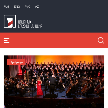
ՀԱՅ
ENG
РУС
AZ
Մշակույթ