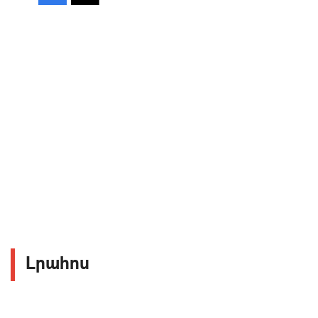
Լրահոս