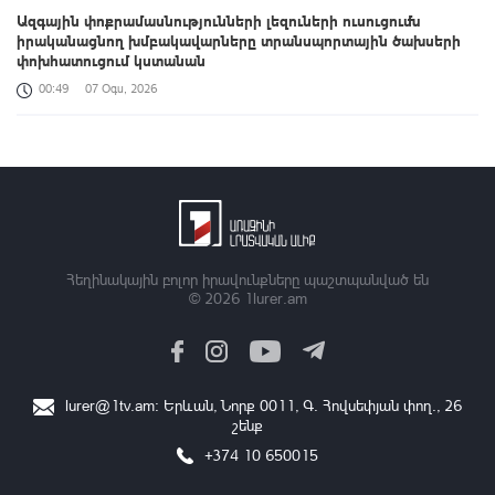
Ազգային փոքրամասնությունների լեզուների ուսուցումն
իրականացնող խմբակավարները տրանսպորտային ծախսերի
փոխհատուցում կստանան
00:49
07 Օգս, 2026
«Զվարթնոց»-ի հին մասնաշենքը Երևանի պատմության և
մշակույթի անշարժ հուշարձանների ցուցակից չի հանվի
00:26
07 Օգս, 2026
Բացահայտելով Հայաստանը․ Մեծ Բրիտանիայի դեսպանի
հերթական կանգառը Վայոց ձորի շքեղ Նորավանք վանական
համալիրն է
Հեղինակային բոլոր իրավունքները պաշտպանված են
© 2026
1lurer.am
00:04
07 Օգս, 2026
Իրանցիները չափազանց դժվար մարդիկ են. Վենս
23:37
06 Օգս, 2026
lurer@1tv.am
։ Երևան, Նորք 0011, Գ․ Հովսեփյան փող., 26
շենք
Հայտնաբերվել է անկանոն երթևեկած օտարերկրյա
համարանիշերով «Նիվա»-ն
+374 10 650015
23:13
06 Օգս, 2026