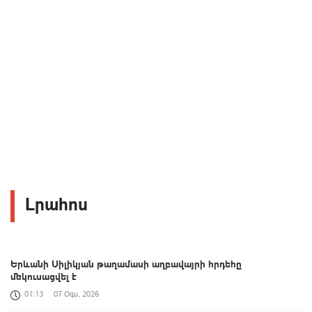
Լրահոս
Երևանի Սիլիկյան թաղամասի աղբավայրի հրդեհը
մեկուսացվել է
01:13
07 Օգս, 2026