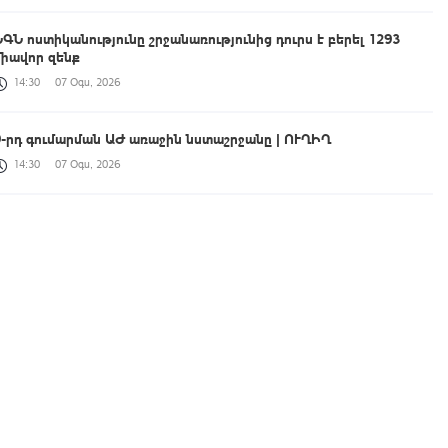
ՆԳՆ ոստիկանությունը շրջանառությունից դուրս է բերել 1293
միավոր զենք
14:30
07 Օգս, 2026
9-րդ գումարման ԱԺ առաջին նստաշրջանը | ՈՒՂԻՂ
14:30
07 Օգս, 2026
Օդի ջերմաստիճանն օգոստոսի 10-11-ի ցերեկային ժամերին
կնվազի 3-5 աստիճանով
14:22
07 Օգս, 2026
Ռուսաստանը և Ուկրաինան շարունակում են փոխադարձ
հարվածները
14:15
07 Օգս, 2026
ՌԴ-ի կողմից 5 միլիարդի զենքի վաճառքն Ադրբեջանին ՀՀ-ի
համար սպառնալի՞ք էր, թե՞ սպառնալիք չէր. Վահագն Ալեքսանյանը՝