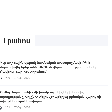
Լրահոս
Սուր աղիքային վարակ նախնական ախտորոշմամբ ԲԿ է
տեղափոխվել երեք անձ. ՍԱՏՄ-ն վերահսկողություն է սկսել
«Բամբու» բար-ռեստորանում
14:39
07 Օգս, 2026
«Ուժեղ Հայաստանի» մի խումբ աջակիցների կողմից
քարոզչությանը խոչընդոտելու վերաբերյալ քրեական վարույթի
նախաքննությունն ավարտվել է
14:31
07 Օգս, 2026