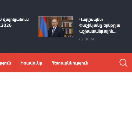
0 վայրկյանում
Վարչապետ
8.2026
Փաշինյանը երկօրյա
աշխատանքային...
4
10:34
թյուն
Իրավունք
Հետաքննություն