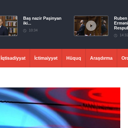
Baş nazir Paşinyan
Ruben
iki...
Erməni
Respubl
10:34
14:3
İqtisadiyyat
İctimaiyyət
Hüquq
Araşdırma
Or