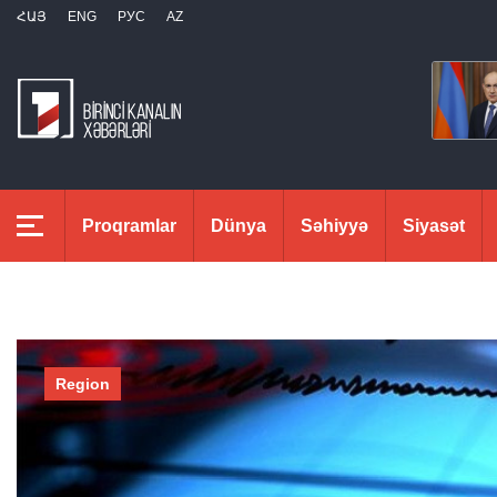
ՀԱՅ
ENG
РУС
AZ
Proqramlar
Dünya
Səhiyyə
Siyasət
Region