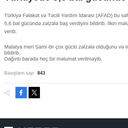
Türkiyə Fəlakət və Təcili Yardım İdarəsi (AFAD) bu sə
5,6 bal gücündə zəlzələ baş verdiyini bildirib. İlkin mə
verib.
Malatya meri Sami Ər çox güclü zəlzələ olduğunu və i
bildirib.
Dağıntı barədə heç bir məlumat verilməyib.
Baxışların sayı
843