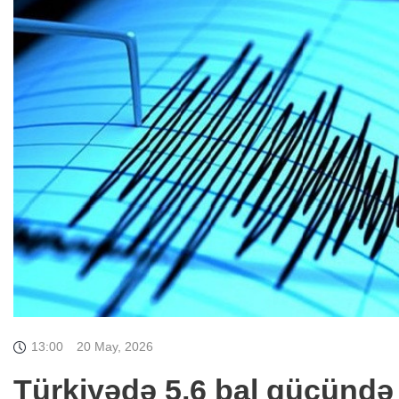
13:00
20 May, 2026
Türkiyədə 5,6 bal gücündə 