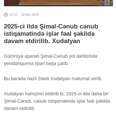
12:33
16 Apr, 2026
2025-ci ildə Şimal-Cənub cənub
istiqamətində işlər fəal şəkildə
davam etdirilib. Xudatyan
Gümrüyə aparan Şimal-Cənub yol dəhlizində
yenidənqurma işləri başa çatıb.
Bu barədə nazir Davit Xudatyan məlumat verib.
Xudatyan həmçinin bildirib ki, 2025-ci ildə daha bir
Şimal-Cənub, cənub istiqamətində işlər fəal şəkildə
davam etdirilib.