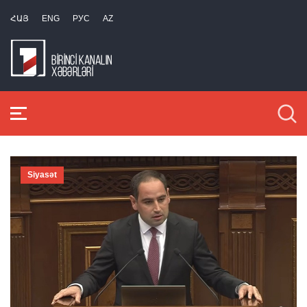
ՀԱՅ
ENG
РУС
AZ
Siyasət