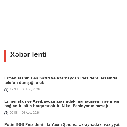
Xəbər lenti
Ermənistanın Baş naziri və Azərbaycan Prezidenti arasında
telefon danışığı olub
12:33
08 Avq, 2026
Ermənistan və Azərbaycan arasındakı münaqişənin səhifəsi
bağlanıb, sülh bərqərar olub: Nikol Paşinyanın mesajı
09:08
08 Avq, 2026
Putin BƏƏ Prezidenti ilə Yaxın Şərq və Ukraynadakı vəziyyəti