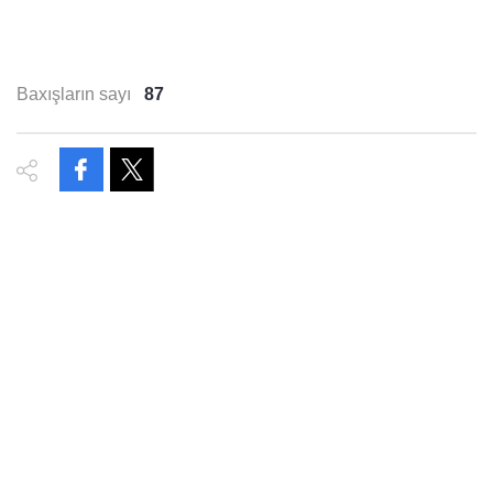
Baxışların sayı
87