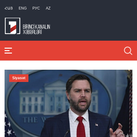
ՀԱՅ
ENG
РУС
AZ
Siyasət