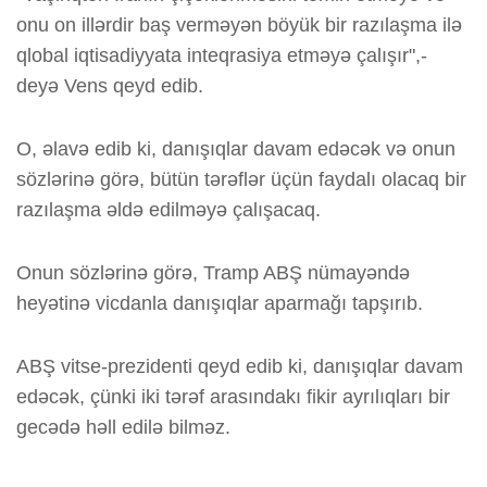
onu on illərdir baş verməyən böyük bir razılaşma ilə
qlobal iqtisadiyyata inteqrasiya etməyə çalışır",-
deyə Vens qeyd edib.
O, əlavə edib ki, danışıqlar davam edəcək və onun
sözlərinə görə, bütün tərəflər üçün faydalı olacaq bir
razılaşma əldə edilməyə çalışacaq.
Onun sözlərinə görə, Tramp ABŞ nümayəndə
heyətinə vicdanla danışıqlar aparmağı tapşırıb.
ABŞ vitse-prezidenti qeyd edib ki, danışıqlar davam
edəcək, çünki iki tərəf arasındakı fikir ayrılıqları bir
gecədə həll edilə bilməz.