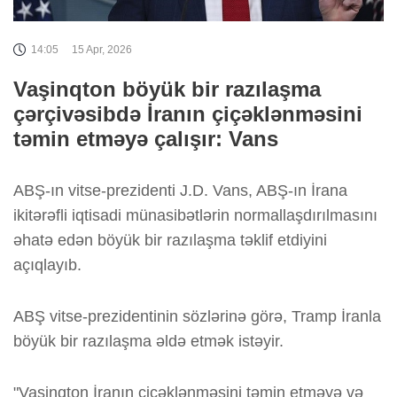
14:05
15 Apr, 2026
Vaşinqton böyük bir razılaşma
çərçivəsibdə İranın çiçəklənməsini
təmin etməyə çalışır: Vans
ABŞ-ın vitse-prezidenti J.D. Vans, ABŞ-ın İrana
ikitərəfli iqtisadi münasibətlərin normallaşdırılmasını
əhatə edən böyük bir razılaşma təklif etdiyini
açıqlayıb.
ABŞ vitse-prezidentinin sözlərinə görə, Tramp İranla
böyük bir razılaşma əldə etmək istəyir.
"Vaşinqton İranın çiçəklənməsini təmin etməyə və