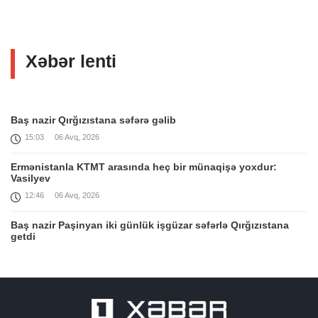
Xəbər lenti
Baş nazir Qırğızıstana səfərə gəlib
15:03
06 Avq, 2026
Ermənistanla KTMT arasında heç bir münaqişə yoxdur:
Vasilyev
12:46
06 Avq, 2026
Baş nazir Paşinyan iki günlük işgüzar səfərlə Qırğızıstana
getdi
10:34
06 Avq, 2026
ER Baş naziri və ABŞ-ın xüsusi elçisinin baş müşaviri TRIPP
layihəsinin həyata keçirilməsini müzakirə ediblər
16:56
05 Avq, 2026