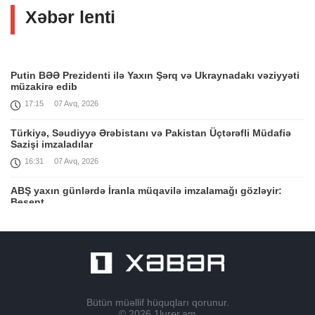
Xəbər lenti
Putin BƏƏ Prezidenti ilə Yaxın Şərq və Ukraynadakı vəziyyəti
müzakirə edib
17:15
07 Avq, 2026
Türkiyə, Səudiyyə Ərəbistanı və Pakistan Üçtərəfli Müdafiə
Sazişi imzaladılar
16:31
07 Avq, 2026
ABŞ yaxın günlərdə İranla müqavilə imzalamağı gözləyir:
Besent
15:40
07 Avq, 2026
Rusiya və Ukrayna bir-birini vurmağa davam edir
14:15
07 Avq, 2026
Qırğızıstan Prezidenti Sadır Japarovla görüş: Nikol Paşinyan
Bütün müəllif hüquqları qorunur.
video yayımladı
© 2026
1lurer.am