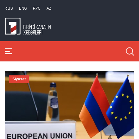
ՀԱՅ
ENG
РУС
AZ
Siyasət