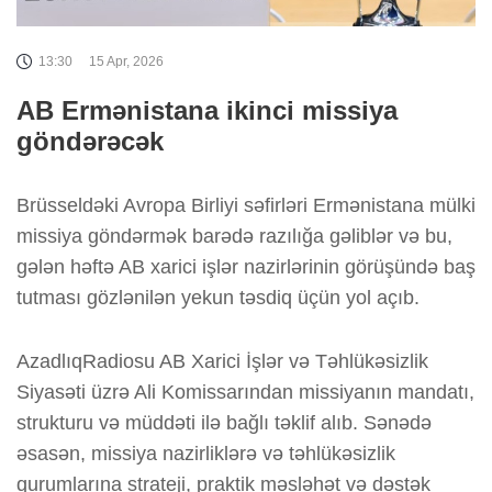
13:30
15 Apr, 2026
AB Ermənistana ikinci missiya
göndərəcək
Brüsseldəki Avropa Birliyi səfirləri Ermənistana mülki
missiya göndərmək barədə razılığa gəliblər və bu,
gələn həftə AB xarici işlər nazirlərinin görüşündə baş
tutması gözlənilən yekun təsdiq üçün yol açıb.
AzadlıqRadiosu AB Xarici İşlər və Təhlükəsizlik
Siyasəti üzrə Ali Komissarından missiyanın mandatı,
strukturu və müddəti ilə bağlı təklif alıb. Sənədə
əsasən, missiya nazirliklərə və təhlükəsizlik
qurumlarına strateji, praktik məsləhət və dəstək