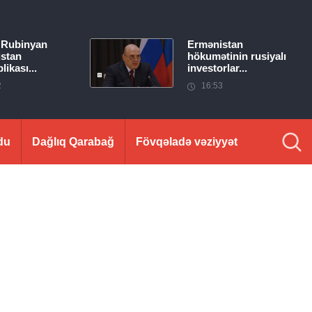
 Rubinyan
Ermənistan
stan
hökumətinin rusiyalı
ikası...
investorlar...
2
16:53
du
Dağlıq Qarabağ
Fövqəladə vəziyyət