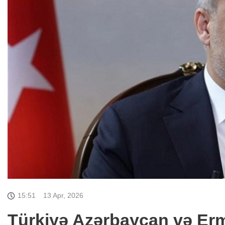
15:51
13 Apr, 2026
Türkiyə Azərbaycan və Er