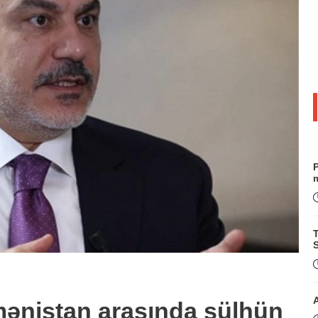
P
T
S
mənistan arasında sülhün