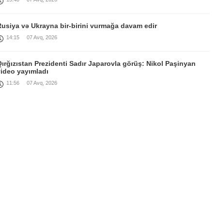
Rusiya və Ukrayna bir-birini vurmağa davam edir
14:15
07 Avq, 2026
ırğızıstan Prezidenti Sadır Japarovla görüş: Nikol Paşinyan
video yayımladı
11:56
07 Avq, 2026
Paşinyan Avrasiya Hökumətlərarası Şurasının genişləndirilmiş
clasında çıxış edib
11:21
07 Avq, 2026
Baş nazir Çolpon-Atada keçirilən Avrasiya Hökumətlərarası
urasının dar tərkibli iclasında iştirak edib
16:58
06 Avq, 2026
Rusiyadan Azərbaycan vasitəsilə Ermənistana daha bir partiya
buğda göndərilib