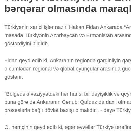
bərqərar olmasında maraqlı
Türkiyənin xarici işlər naziri Hakan Fidan Ankarada “Ana
masada Türkiyənin Azərbaycan və Ermənistan arasında
göstərdiyini bildirib.
Fidan qeyd edib ki, Ankaranın regionda gərginliyin qar
o cümlədən regional və qlobal oyunçular arasında güc
göstərir.
"Bölgədəki vəziyyətdəki hər hansı bir dəyişiklik və qeyri
buna görə də Ankaranın Cənubi Qafqaz da daxil olmaql
proseslərlə bağlı dövlət baxışı olmalıdır", - deyə Türkiyə
O, həmçinin qeyd edib ki, əgər əvvəllər Türkiyə tərəfin