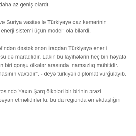
daha az geniş olardı.
B
ə Suriya vasitəsilə Türkiyəyə qaz kəmərinin
nerji sistemi üçün model" ola bilərdi.
rəfindən dəstəklənən İraqdan Türkiyəyə enerji
 də maraqlıdır. Lakin bu layihələrin heç biri həyata
 biri qonşu ölkələr arasında inamsızlıq mühitidir.
B
sının vaxtıdır”, - deyə türkiyəli diplomat vurğulayıb.
E
sində Yaxın Şərq ölkələri bir-birinin ərazi
l
bəyan etməlidirlər ki, bu da regionda əməkdaşlığın
T
b