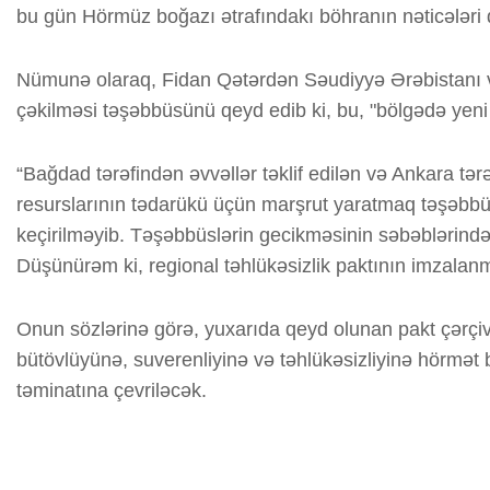
bu gün Hörmüz boğazı ətrafındakı böhranın nəticələri 
Nümunə olaraq, Fidan Qətərdən Səudiyyə Ərəbistanı v
çəkilməsi təşəbbüsünü qeyd edib ki, bu, "bölgədə yeni e
“Bağdad tərəfindən əvvəllər təklif edilən və Ankara tə
resurslarının tədarükü üçün marşrut yaratmaq təşəbbüsü
keçirilməyib. Təşəbbüslərin gecikməsinin səbəblərindən
Düşünürəm ki, regional təhlükəsizlik paktının imzalanma
Onun sözlərinə görə, yuxarıda qeyd olunan pakt çərçivə
bütövlüyünə, suverenliyinə və təhlükəsizliyinə hörmət 
təminatına çevriləcək.