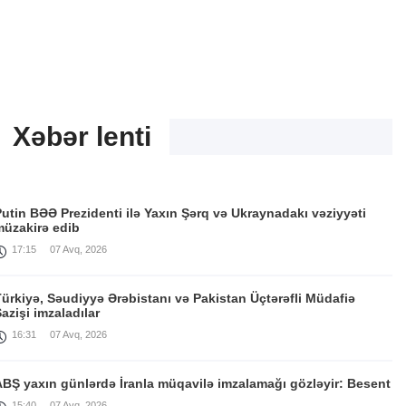
Xəbər lenti
utin BƏƏ Prezidenti ilə Yaxın Şərq və Ukraynadakı vəziyyəti
müzakirə edib
17:15
07 Avq, 2026
ürkiyə, Səudiyyə Ərəbistanı və Pakistan Üçtərəfli Müdafiə
azişi imzaladılar
16:31
07 Avq, 2026
ABŞ yaxın günlərdə İranla müqavilə imzalamağı gözləyir: Besent
15:40
07 Avq, 2026