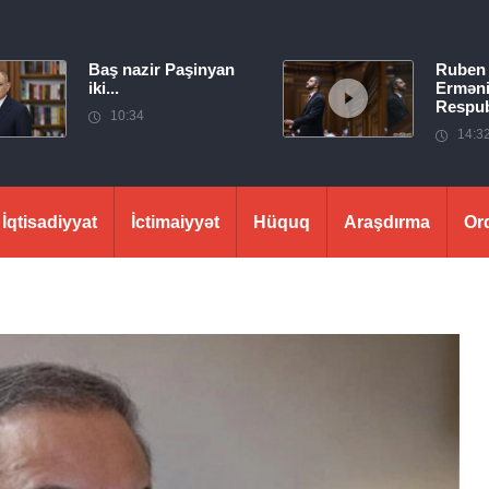
Baş nazir Paşinyan
Ruben
iki...
Erməni
Respubl
10:34
14:3
İqtisadiyyat
İctimaiyyət
Hüquq
Araşdırma
Or