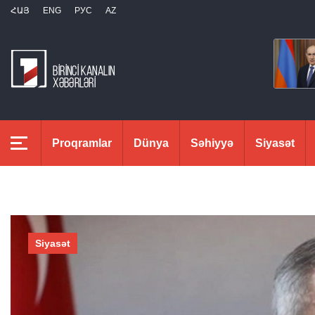
ՀԱՅ
ENG
РУС
AZ
Proqramlar
Dünya
Səhiyyə
Siyasət
Siyasət