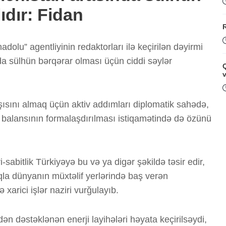
dır: Fidan
dolu” agentliyinin redaktorları ilə keçirilən dəyirmi
 sülhün bərqərar olması üçün ciddi səylər
Q
şısını almaq üçün aktiv addımları diplomatik sahədə,
 balansının formalaşdırılması istiqamətində də özünü
i
-sabitlik Türkiyəyə bu və ya digər şəkildə təsir edir,
Ş
a dünyanın müxtəlif yerlərində baş verən
 xarici işlər naziri vurğulayıb.
dən dəstəklənən enerji layihələri həyata keçirilsəydi,