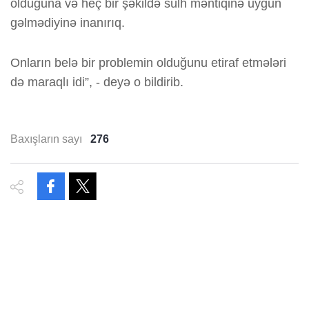
olduğuna və heç bir şəkildə sülh məntiqinə uyğun
gəlmədiyinə inanırıq.
Onların belə bir problemin olduğunu etiraf etmələri
də maraqlı idi”, - deyə o bildirib.
Baxışların sayı
276