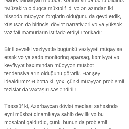
Narek Minasyan mətbuat konfransında bunu bildirib:
"Müzakirə olduqca müxtəlif idi və ən azından iki
hissədə müəyyən fərqlərin olduğunu da qeyd etdik,
xüsusən də birincisi dövlət narrativləri və ya yüksək
vəzifəli məmurların istifadə etdiyi ritorikadır.
Bir il əvvəlki vəziyyətlə bugünkü vəziyyəti müqayisə
etsək və ya sadə monitorinq aparsaq, kəmiyyət və
keyfiyyət baxımından müəyyən müsbət
tendensiyaların olduğunu görərik. Hər şey
idealdırmı? Əlbəttə ki, yox, çünki müəyyən problemli
tezislər də vaxtaşırı səsləndirilir.
Təəssüf ki, Azərbaycan dövlət mediası sahəsində
eyni müsbət dinamikaya sahib deyilik və bu
məsələni qaldırdıq, çünki bunun da problemli