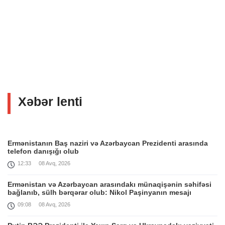
Xəbər lenti
Ermənistanın Baş naziri və Azərbaycan Prezidenti arasında
telefon danışığı olub
12:33
08 Avq, 2026
Ermənistan və Azərbaycan arasındakı münaqişənin səhifəsi
bağlanıb, sülh bərqərar olub: Nikol Paşinyanın mesajı
09:08
08 Avq, 2026