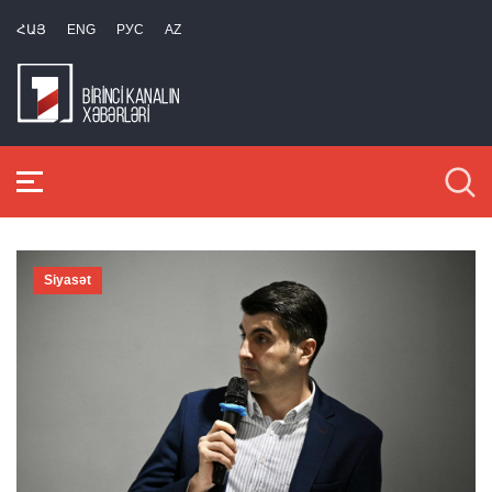
ՀԱՅ
ENG
РУС
AZ
Siyasət