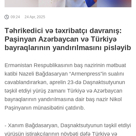
09:24
24 Apr, 2025
Təhrikedici və təxribatçı davranış:
Paşinyan Azərbaycan və Türkiyə
bayraqlarının yandırılmasını pisləyib
Ermənistan Respublikasının baş nazirinin mətbuat
katibi Nazeli Bağdasaryan “Armenpress”in sualını
cavablandırarkən, aprelin 23-də Daşnaktsutyunun
təşkil etdiyi yürüş zamanı Türkiyə və Azərbaycan
bayraqlarının yandırılmasına dair baş nazir Nikol
Paşinyanın münasibətini çatdırıb.
- Xanım Bağdasaryan, Daşnaktsutyunun təşkil etdiyi
yürüşün iştirakçılarının növbəti dəfə Türkiyə və