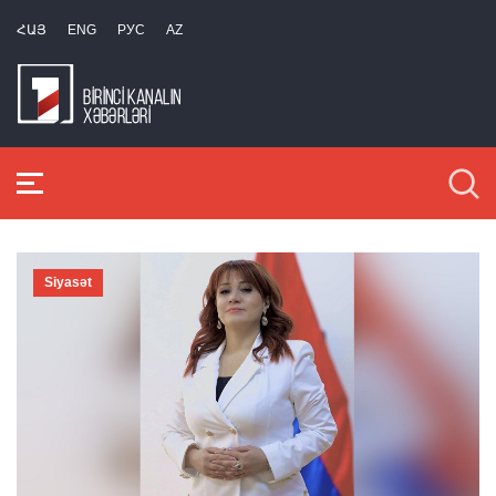
ՀԱՅ
ENG
РУС
AZ
Siyasət