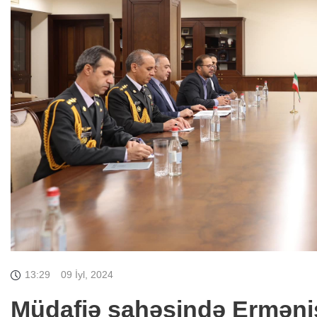
13:29
09 İyl, 2024
Müdafiə sahəsində Ermənis