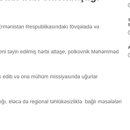
T
S
 Ermənistan Respublikasındakı fövqəladə və
eni təyin edilmiş hərbi attaşe, polkovnik Məhəmməd
rik edib və ona mühüm missiyasında uğurlar
Q
ı, eləcə də regional təhlükəsizliklə bağlı məsələləri
i