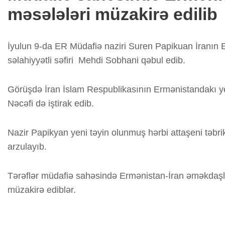
məsələləri müzakirə edilib
İyulun 9-da ER Müdafiə naziri Suren Papikuan İranın
səlahiyyətli səfiri Mehdi Sobhani qəbul edib.
Görüşdə İran İslam Respublikasının Ermənistandakı y
Nəcəfi də iştirak edib.
Nazir Papikyan yeni təyin olunmuş hərbi attaşeni təb
arzulayıb.
Tərəflər müdafiə sahəsində Ermənistan-İran əməkdaşlığ
müzakirə ediblər.