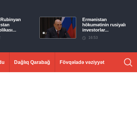
 Rubinyan
Ermənistan
stan
hökumətinin rusiyalı
ikası...
investorlar...
2
16:53
du
Dağlıq Qarabağ
Fövqəladə vəziyyət