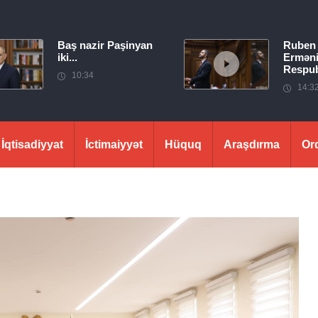
Baş nazir Paşinyan
Ruben
iki...
Erməni
Respubl
10:34
14:3
İqtisadiyyat
İctimaiyyət
Hüquq
Araşdırma
Or