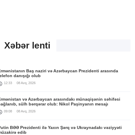
Xəbər lenti
rmənistanın Baş naziri və Azərbaycan Prezidenti arasında
elefon danışığı olub
12:33
08 Avq, 2026
Ermənistan və Azərbaycan arasındakı münaqişənin səhifəsi
ağlanıb, sülh bərqərar olub: Nikol Paşinyanın mesajı
09:08
08 Avq, 2026
utin BƏƏ Prezidenti ilə Yaxın Şərq və Ukraynadakı vəziyyəti
müzakirə edib