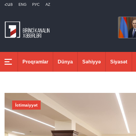
ՀԱՅ
ENG
РУС
AZ
Proqramlar
Dünya
Səhiyyə
Siyasət
İctimaiyyət