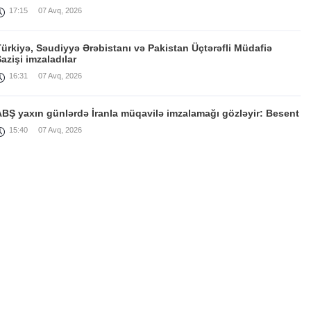
17:15
07 Avq, 2026
ürkiyə, Səudiyyə Ərəbistanı və Pakistan Üçtərəfli Müdafiə
azişi imzaladılar
16:31
07 Avq, 2026
ABŞ yaxın günlərdə İranla müqavilə imzalamağı gözləyir: Besent
15:40
07 Avq, 2026
Rusiya və Ukrayna bir-birini vurmağa davam edir
14:15
07 Avq, 2026
ırğızıstan Prezidenti Sadır Japarovla görüş: Nikol Paşinyan
video yayımladı
11:56
07 Avq, 2026
Paşinyan Avrasiya Hökumətlərarası Şurasının genişləndirilmiş
clasında çıxış edib