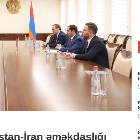
E
t
b
P
tan-İran əməkdaşlığı